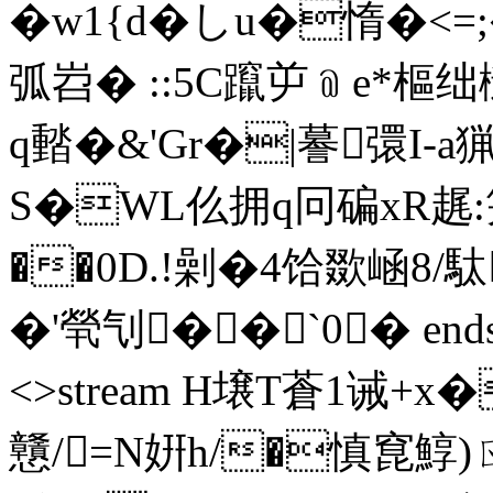
�w1{d�しu�惰�<=
弧岧� ::5C躥屰﹫e*
q濌�&'Gr�|謩彋I-a猟1
S�WL仫拥q冋碥xR趘:
��0D.!劋 �4饸欼崡8/
�'煢刏��`0� endstre
<>stream H壌T蒼1 诫+
戇/=N姸h/�慎窤鯙)ㄖ@?