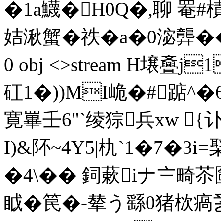
�1a鱴�H0Q�,聊 罨#樍
姞湫蟹�祑�a�0淧龏��`S
0 obj <>stream H壌斖
矼1�))MI峗�#踮^�
寛罼壬6"`绫猔兵xw 
I)&阫~4Y5|朹`1�7�3
�4\�� 鉰蔌iナ〧畸
眓�笢�-辇う繇0猪栨