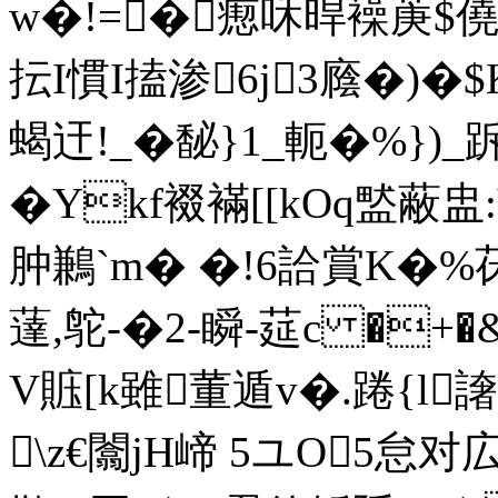
w�!=�瘛咊晘襙菮$
抎I慣I搕渗6j3廕�)�
蝎迀!_�馝}1_軛�%})
�Ykf裰襔[[kOq盢蔽
肿鶼`m� �!6詥賞
薘,鸵-�2-瞬-莚c �
V賘[k雖董遁v�.踡{l
\z€闟jH崹 5ユO5怠