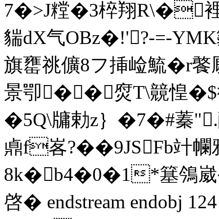
7�>J糛�3椊翔R\�
貒dΧ气OBz�!'?-=-YMK
旗罋祧儣8フ挿崄鯍�r饏厩u
景卾��焤Τ\竸惶�$
�5Q\牗勅z｝�7�#蓁
鼑f峉?��9JSFb竍
8k�b4�0�1*簊鳹崴�
啓� endstream endobj 12