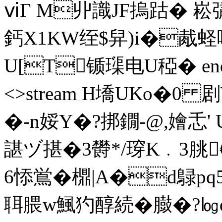
ⅵΓ M丱識JF摀跍� 崧彇歠
鈣X1KW绖$舁)i�胾蛏
U[T锧璖电 U稏� endst
<>stream H墧UKo�0 
�-n娞Y�?挷鐗-@,嬒忎'
諶ヅ揕�3欎*/瑏K﹒3朓
6悿鴬� 檙|Α�d鵦pq
聑腲w鯴犳醇続�臌�?㏒q|