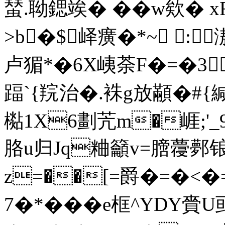
蝅.聈鍶竢� �� w欸� 
>b�$峄癀�*~ :
卢猸*�6X峓荼F�=�3
踾`{羦治�.袾g放顢�#{緘
檆1X6劃苀m�崕;'
胳u归Jq粬籲v=膪蘉鄸锒
z=��[=爵�=�<�=
7�*���e框^YDY