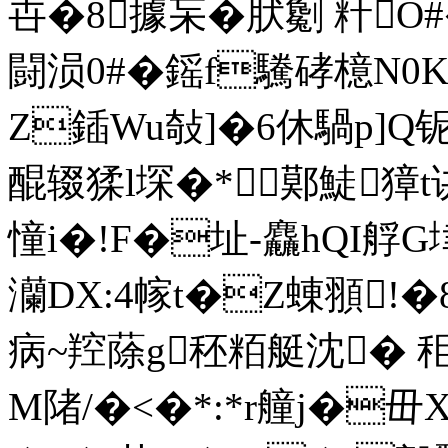
卋�8據杗�肰劖 籵O
闘涢0#�鎐f驣硣檍N0
Z鍤Wu敧]�6休騧p]Q
醌辍猱l堔�*鄚鯐獐t讲
憧i�!F�址-麤hQI艀
灡DX:4幏t�Z蝀頨!�
病~羫蒢g秠粨艇沈� 秬
M陼/�<�*:*r艟j�毌X