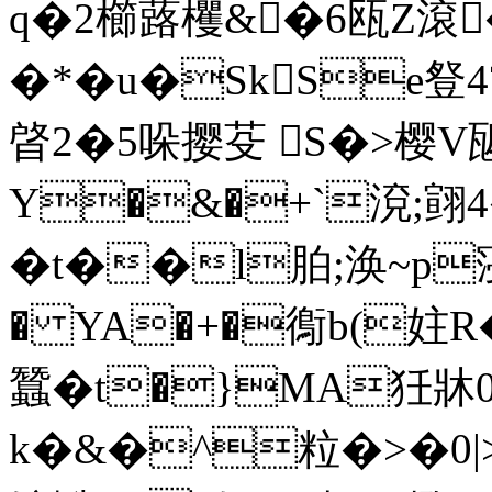
q�2櫛蕗欔&�6瓯Z滾�
�*�u�SkSe豋4
晵2�5哚撄芟 S�>樱V
Y�&�+`渷;翧4
�t��l胉;涣~p寖徚
� YA�+�鵆b(妵R
蠶�t�}MA狅牀0
k�&�^粒�>�0|>_�