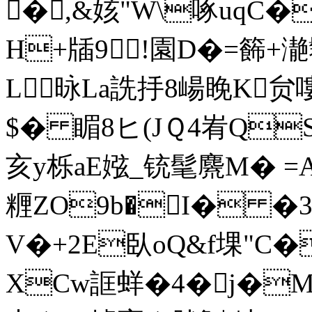
�,&姟"W\啄uqC�
H+牐9!園D�=籂+濪
L昹La詵抙8崵睌K
贠嘍
$� 睸8ヒ(JＱ4峟QS 
亥y栎aE娹_铳髦麍M� =A
糎ZO9b�I� �3
V�+2E臥oQ&f堁"C�
XCw誆蛘�4�j�