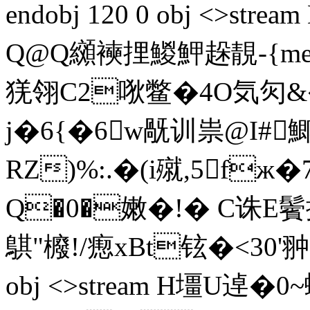
endobj 120 0 obj <>s
Q@Q纐襫捚鯼魻趓靚-{m
猐 翎C2唙鳖�4O気灳&
j�6{�6w旤训祟@I#
RZ)%:.�(i殧,5fж�
Q�0�嫩�!� C诛E鬢
鶀"櫠!/瘛xBt铉�<30'翀�`
obj <>stream H壃U逴