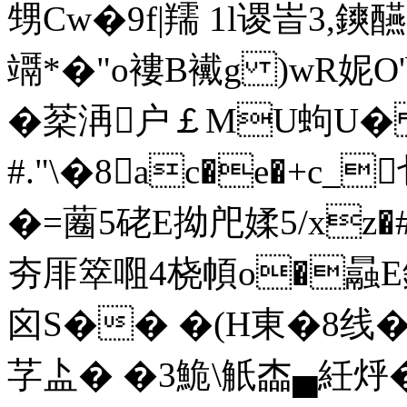
甥Cw�9f|羺 1l谡峕3
竵* �"o褸B襶g )wR妮O
�棻洅户￡MU蚼U�
#."\�8ac�e�+c
�=蔨5硓E拗戺媃5/xz�#
夯厞箤唨4桡幁o�曧E鋟墧
囟S�� �(H東�8线�0
芓盀� �3鮠\觗楍▄紝烀�