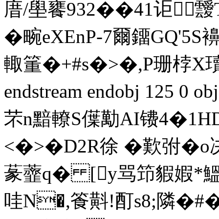
庴/壆饔932��41讵
�畹еXEnP-7爾鐂GQ'
輙箽�+#s�>�,P珊桲
endstream endobj 125 
芣n黯轑S僷勱AI镄4�1HD#
<�>�D2R徐 �歎弣�o决鸬
蒃虀q� [y骂笻貑婽*鰮
哇N�,篒斢!酊s8;隣�#