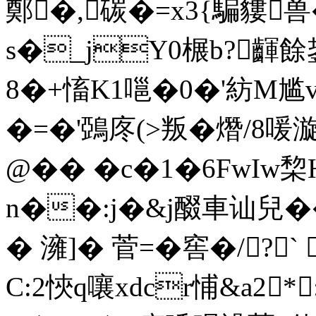
鄭�,碳�=x3{騙貗
s�_jY0榐b?齳餘
8�+慉K1嗈�0�'紡M尴v
�=�'鵶庝(>叛�熸/8喛漩軄
@�� �c�1�6FwIw棃
n��:j�&j醊車讪兒��辏
� 澭]� 菅=� 窖�/?
C:2悏q嚷xdcr悑
&a2*