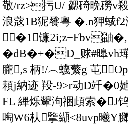
敬/rz>扝U/ 勰碕晩磱v殺Ξ]
浪蔲1B狔餮粵 �.n狎蜮
�1镰2i;z+Fbv鼬
�dB�+�D_赇#曍vh璍
朧,s 柄!/︵蠛蘩g 芚
頛j納迹 羖-9>r动D竏�0
FL 縪烁顰泃祵頉索�J
啕W6朲擥纈<8uvp曦Y膷