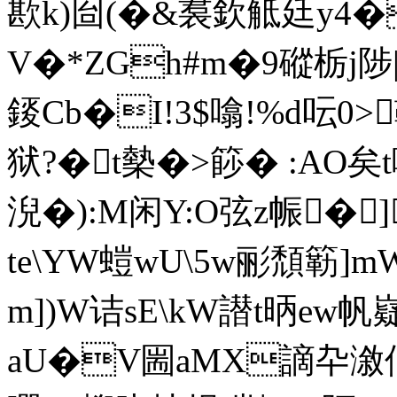
歁k)囼(�&裠欽觝廷y4�
V�*ZGh#m�9磫栃j陟
錽Cb�I!3$噏!%d呍
狱?�t槷�>篎� :AO矣
淣�):M闲Y:O弦z帪�
te\YW螘wU\5w彨頹簕]
m])W诘sE\kW譛t昞ew
aU�V圌aMX謫卆漵佃E