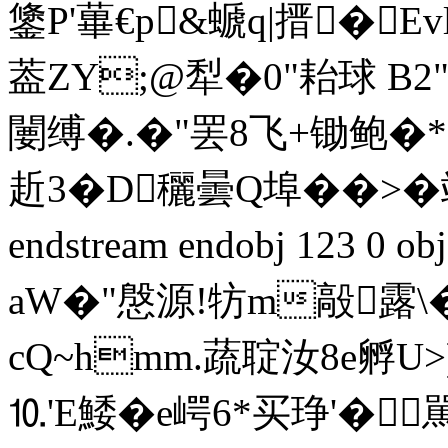
鎥P'蓽€p&螔q|搢�Ev
葢 ZY;@犁�0"耛球 
闄缚�.�"罢8飞+锄鲍�*
赾3�D穲曇Q埠��>�
endstream endobj 123 0
aW�"慇源!牥m毃露\�
cQ~hmm.蔬聢汝8e孵U>
⒑'E鯘� e崿6*买琤'�