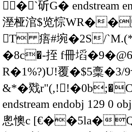
�`斫G� endstream endo
溼桠涫$览悰WR��ダ
T 痦#埦� 2 S/`M
�8c�-挃 f冊塪�9�
R�1%?)U!覆�$5稾�3/9
&*�戣r"(,!!�0b;�
endstream endobj 129 
悤懊c [€��5la�