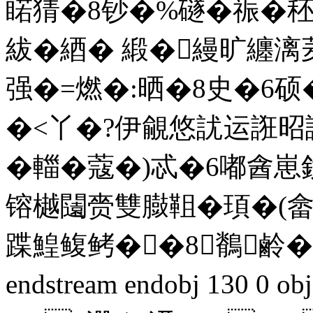
睰猜�8钞�%礈�祳�
紱�綇� 緞�縵旷纏
强�=燃�:晒�8史�6硕
�<丫�?伊覦悠訧运誑昭
�輺�蔻�)忒�6嘟酓
镕樾闧赍雙臌靻�頊�(
蹀鰉鳆鲓��8鶺鹷�
endstream endobj 130 0