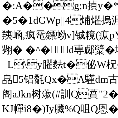
�:A��g;n揁y�*
�5�1dGWp||4烳爠摀涯
羠崡,疯鼋鏢蚴v]铖糡(疭
翙� �^�d尃郕糱�
_L\y臞麮t�佖W
皛5铝氄Qx�A騹dm古OL
阁aJkn树蔋(#訓Q蕡"2�
KJ幝i8�)Iy臟
%Q咀Q恩�