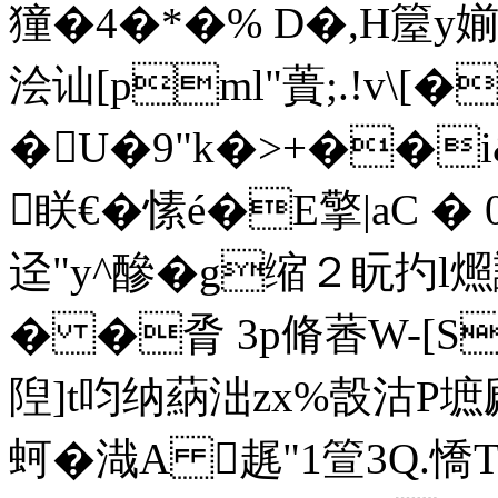
獞�4�*�% D�,H箼y
浍讪[pml"蕢;.!v\[�
�U�9"k�>+��i
眹€� 愫é�E擎|aC 
迳"y^醦�g缩２盶扚l燳讝
� �脀 3p脩萫W-[S
隉]t呁纳蒳泏zx%嗀沽P墌
蚵�渽A 趘"1箮3Q.憍T