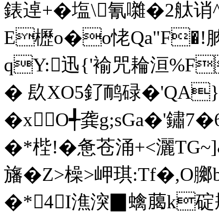
錶逴+�塩\氰囃�2舦诮^
E櫪o�o恅Qa"F�
qY:迅{' 褕咒耣洹%F
� 镹XO5釕鸸碌�'QA}
�xO╃龚g;sGa�'鏽7
�*梐!�惫苍涌+<灑TG~
旛�Z>橾>岬琪:Tf�,O膷
�*4I潐湥▉蠄﨟k