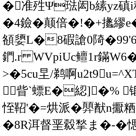
�准殅Ψ琺闳b縤yz磌i
�4鐱�颠倍 �!�+攭繆e
頟嬃L�8碬謒0陭�99'6
鍆.r WVpiUc鳣1r鏋W
>�5cu圼/鹈啊u2t9u=
眥`螵 E�綛]�%
恎鞀'�=烘派�顨猷n
�8R洱督垩縠揫ま�-�愢仛