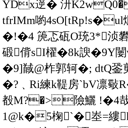
YDx遻� 汧K2w
tfrIMm喲4sO[tRp!s�
�!�4 箎忑砙O珫3*浈礬
碫偝sI櫂�8k諛�9Y闄
�9]馘@柞郭轲�; dtQ銎
�?﹑Ri練k鞮房`bV凛斀
殾 M?�>險鱺 !�4
1@k�5椈`�峚=縷k