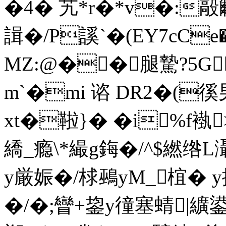
�4� 艽*r�*v�:毃覼1�
諿�/P謑`�(EY7cCe
MZ:@��腿 騺?5G
m`�mi 谘 DR2�(徯
xt�
鞡}� �i%f褹
繑_瘾\*繓g鋂�/^$繎绺L灄
y厳娠�/梂鵐yM_椬� 
�/�;矕+鋆y徸塞蜻|纊