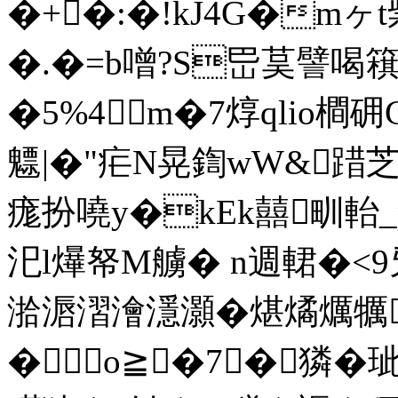
�+�:�!kJ4G�m
�.�=b噌?S岊茣譬喝簯虹
�5%4m�7焞qlio橺
魒|�"疟N晃鍧wW&踖芝
痝扮嘵y�kEk囍甽軩
汜l爗帑M艣� n週輑�
湁滣漝澮濦灝�煁燏爄犡
�о≧�7┅�獜�