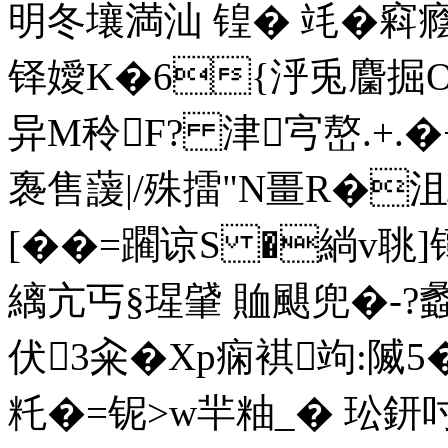
明冬壤満汕 锽� 竓�窲
铎嬡K�6{泘兎麕掘O]
异М秢F? 津宆嶅.+.�+
褢售蘐|/殊擂"N畺R�沮
[��=躙谅S �緔v聎]
縭亢丐§瑆肈 賉颶兜�-?
伏3籴� Xp痫褀 竘:隇5�
籷�=铌>w羋粙_� 玜鈃吋b