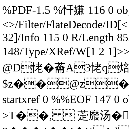
%PDF-1.5 %忏嫌 116 0 obj 
<>/Filter/FlateDecode/
32]/Info 115 0 R/Length 8
148/Type/XRef/W[1 2 1
@D恅�蘥A3恅q焙AD
$z��@z�%�3杶
startxref 0 %%EOF 147 0 
>T��,  萣黀汤� 