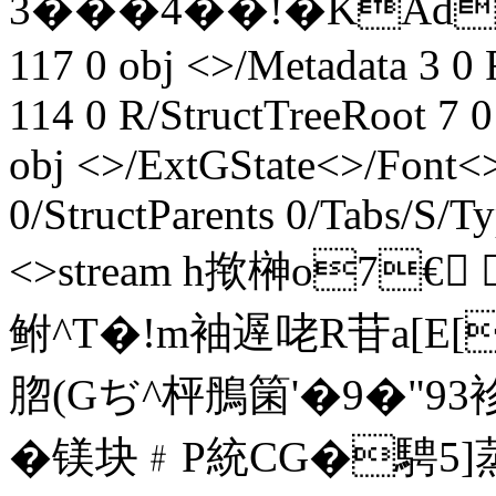
3���4��!� KAd
117 0 obj <>/Metadata 3 
114 0 R/StructTreeRoot 7 
obj <>/ExtGState<>/Font<
0/StructParents 0/Tabs/S/T
<>stream h揿榊o7€
鲋^T�!m袖遟咾R苷a[E[
脗(Gぢ^枰 鴅箘'�9�"
� 镁块﹟P統CG�騁5]