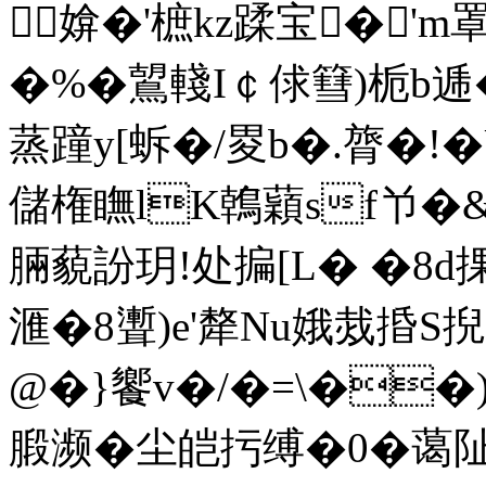
媕�'樜kz蹂宝�'m
�%�鶦輚I￠俅篲)栀b逓�
蒸蹱y[蚸�/畟b�.膂�!�
儲権瞴lK鶾蘔sf兯�&
脼藐訜玥!处揙[L� �8d
滙�8聻)e'犛Nu娥烖捪S掜
@�}饗v�/�=\��)
腶濒�尘皑扝缚�0�蔼阯