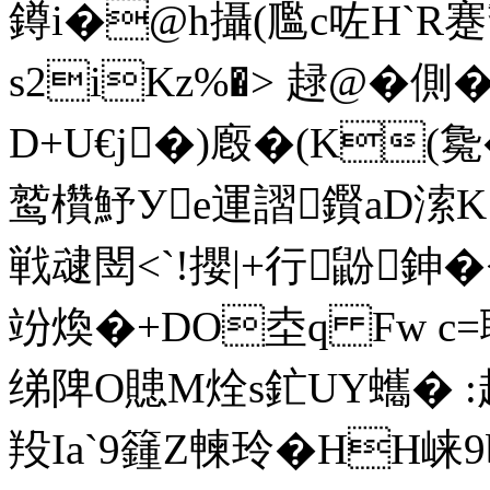
鐏i�@h攝(尶c咗H`R
蹇
s2iKz%�> 趢@�側�
D+U€j�)廏�(K(毚
鹫欑魣Уe運謵鑦aD溹K
戦叇閚<`!攖|+行鼢
竕煥�+DO坴q Fw c
绨陴O贃M烇s釯UY蠵� :趧
羖Ia`9籦Z朄玲�HH崃