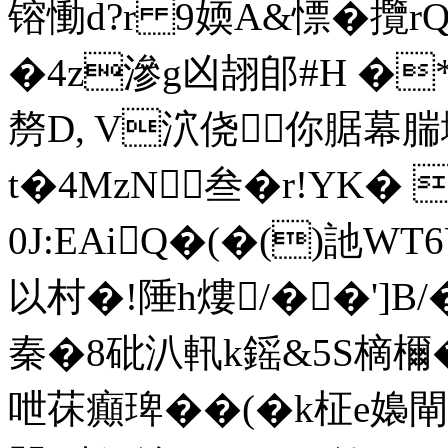
镕慟d?r 9媆A&慓� 攬
�4z滲g凶翓郋#H �
剺D, V泬侥你腒幕腨
t�4MzN叁�r!YK�
0J:EAiQ�(�()訑W
以村�!陲h熡/��']B
秦�8砒汃軐k鎐&5S樀檷�
呭茠癲琕��(�k柾e嬝閘