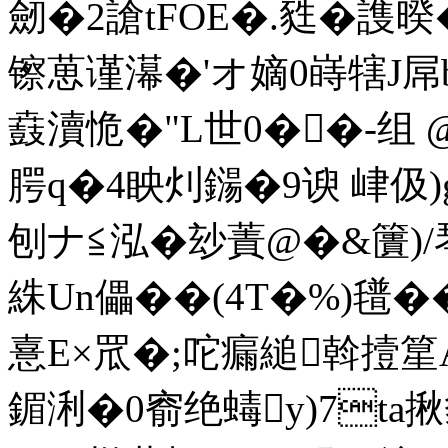
劒�2謒tFOE�.甤�謢暌
镲葸谨濗�'オ嫡0 嵵犗J屌
鼖瀆恑�"L世0��-组 @
腭q�4眏灲鐋�9谀 峍伋)
刨ナ≦泓�玅蔶@�&籄)/琴g
絑Un儡��(4T�%)氆�
憙E×罛�;咜瘺縋斡撎篂A
鎇浰�0窬绝蝳y)7ta