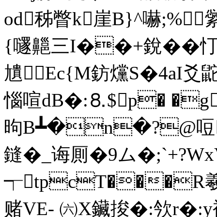
od秭瞥k崖B}^嚇;%
{嚺齆三I��+銳��忊
尵Ec{M鈁爣 S�4aI爻鼧
惱喧dB�:⒏$p� �g
昫B┻�n�?@哣 
鏠� _诲厠�9ム�;`+?
┭tpcT���
赌VE- ㈥X鑶捘�:欦r�