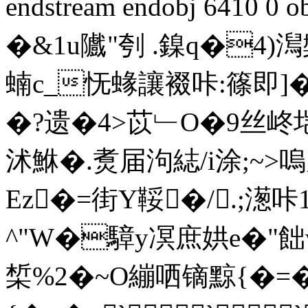
endstream endobj 6410 
�&1u隵"刳 .鎳q�4)
蝻c_怃蝝讓裰咔:篠即]
�?遗�4>苡﹂O�9丝峂
沭鮴�.煑届泃綕/i涂;~
Ez�=街Y鞖�/ .;濍咔
^"W�騿y凕庶娂e�"飿
椞%2�~O繃哂镝黥{�=