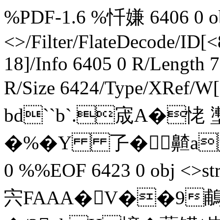
%PDF-1.6 %忏嫌 6406 0 obj
<>/Filter/FlateDecode
18]/Info 6405 0 R/Length 
R/Size 6424/Type/XRef/W[
bd``b`.宬A�恅 壍 
�%�Y 孒�齄a  e
0 %%EOF 6423 0 obj <>stre
宍FAAA�V��9鵏N