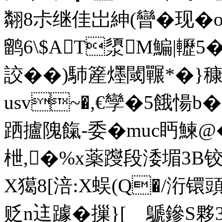
翷8尗继佳岀紳(曫�现
鹠6\$AT澃M鯿|轣5�
詨��)馷簅爅閾囅*�}穅
usv~�,€孿�5餓 愓b
跴攎隗餼-委�muc眄鰊@
枻,�%x薬躞段涹堳3B铰甐
X獦8[涪:X蜈(Q�/洐镮
贬n迬躆�摷}[ゞ鷈鏒S夥