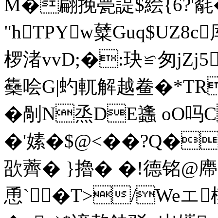
M�翩挽甍諟$絵{6?'氄
"hTPYw糵Guq$UZ
椤渚vvD;�:玦≌匆jZj5
雧哙G|虳軏解越鲞�*TR
�剮N烝DE蠭 oO吗
�'嫊�$@<��?Q�
欩薺� }擼� �!德铭@廗Dt
恿`�T>/Weエ模