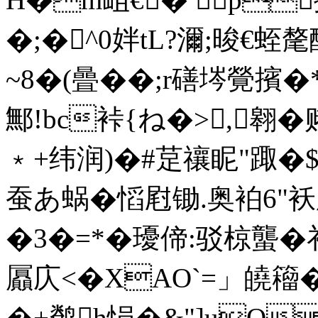
�;�^0姅tL?濔;晙€
~8�(曡��;r磰埁覮擯�
鄦!bc裃 {ね�>,翱�
﹡+纬润)�#莡禳眤"踙�
蚕あ蜗�慆屗锄.奥袙6"
�3�=*�瓇偙:驳椋蠪�
屭庂<�XAO`=」皢籕
�+鹡h悁�&"]u