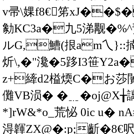
v帚\婐f8€笫xJ��$
勨KC3a�九5涕觏�%
ルG,鰽(拫am乀}::
炘\,�"瀺�5跢I3笹Y2
z+縴d2榏煗C�お莎闠懝
儺VB涢� �﹎� oj@
*]rW&*o_荒怭 0ic u
淂韗ZX@�:p;齗�8€呎