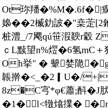
Ot珎羳�%M�.6f�|
嬝��2楲釛詖�"桒萣[2鈋
桩澧_/7飔qú笹溊斔r豰 
ｃL黩望n%熤 �6氢mC＋
Oh挙" � 颦婪陒�g�
韔擀�<_�2▎U�/+|U
8z�C宆*φ€蕭;酙�J肰
�1�l<犜熻擈� �