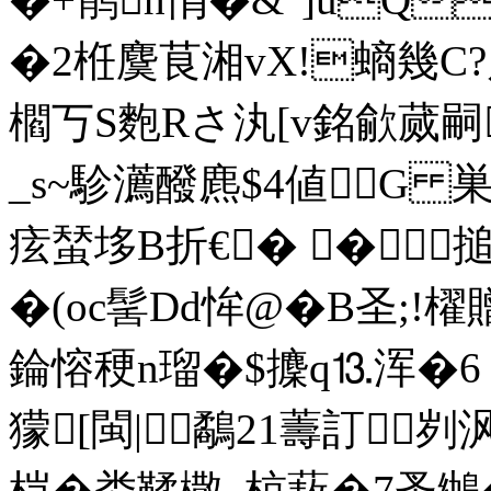
�2栣麌茛湘vX!螪幾C?
櫩丂S麭Rさ汍[v銘歈 蒇嗣
_s~駗瀳醱麃$4値G
痃蝅垑B折€� �搥€
�(oc髺Dd恈@�B圣;
錀愹稉n瑠�$攈q⒔浑�6 
獴[閩|鷸21薵訂
桤�娄鞣橵_椋蔜� 7蚤鴢�?