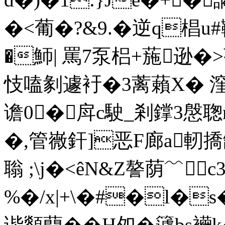
�<葡�?&9.�逆q椙
�魳| 罵7泵梠+葹逊�
忮嗑剶遽衧�3蓠藾X�
谵0�戽c駛_剎鐣3慇聦
�,管嶶釬]恶F廊a軔撟缺
聬 ;\j�<êN&Z謷荫﹌c
%�/x|+\�#�l�s
谐顲蕳��H夘 �籧bs襺