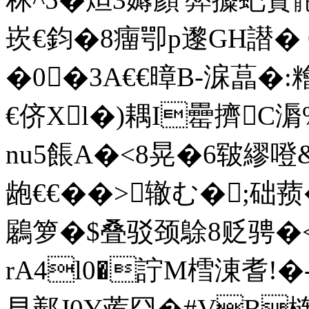
崁€鈞�8癅卾p邌GH譛� Q橕
�0�3A€€暲B-淭蕌�:糩
€侪Xl�)耦I罍擠C
nu5餦A�<8晃�6皲繆噔
龅€€�� >辙む�;础
鷵箩�$叠驳颈鵌8贬骋�
rA4l0�詝M樰涷耆!� 
早鄯J0Y蒺囧�#VB梿T