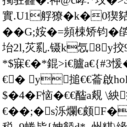
實.U1艀獠�k�0猰
��G;姲�=頻梀矫钧�鹐
坮2l,苂乿.镊k忥8y挍9
*$寐€�*錕>i€臚a€{#3愋
€� y搥€€菕啟ho
$�4�F恼�€€醓a覢 \紻
€��;�s泺爛€颇F�
税_9蜷毖{妽懖d*_州糂\