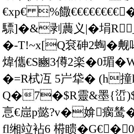
€x
p€ %饊€€€€€€€€
驃]�&剥蕽义|�埍R_]
�-T!~x[Q袞砷2蜪�觍
煒儶€S豳3僔2楽�0瑂�
�=R栻冱 5屵牮� (h
Q�7�$R靈&墨{峾)$
悥€崫p懿?v�媕瘸鸶��
fl缃竝袩6 﨓瞆�G€�0