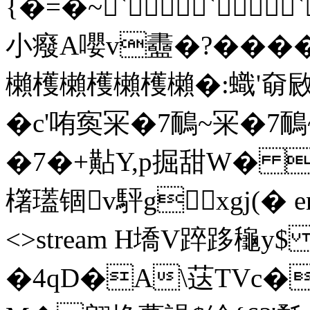
{�=�~```
小癈A嚶v衋�?���
櫴檴櫴檴櫴檴櫴�:蟙'奛敐(:
�c'哊寏冞�7鴯~冞�7
�7�+黇Y,p掘甜W� 
櫡瓂锢v駍gxgj(� end
<>stream H墧V踤跢龝y$ 
�4qD�A\荙TVc