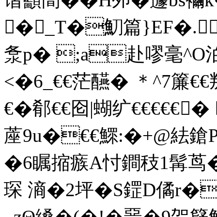
�_T�魛篇}EF�.
洜p� ;a赴嘐毫^O
<�6_€€茫醼� ＊^7簾€€
€�郩€€囵|蝴纩 €€€€€
蓙9u�€€鰥:�+@紶鎗P
�6瞩摍瘯A忖鐧秓1髯茑�
琛 滳�2坪�S鎠D僪r�
_zΘ縔�(�!�琧�9毠