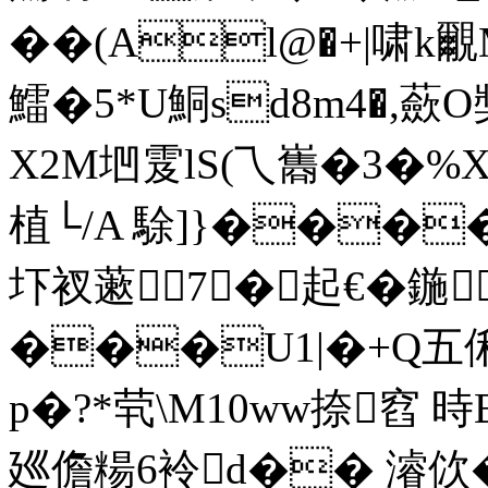
��(Al@�+|啸k覼M
鱩�5*U鮦sd8m4�,蘝O
X2M垇雭lS(乁巂�3�%X
植└/A 駼]}���
圷衩藗7�起€�鍦﹂
���U1|�+Q五俐/
p�?*茕\M10ww捺窞
廵儋糃6袊d�� 濬佽� 