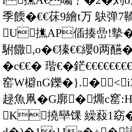
季餪�€€茠9繪t万 鴃弹
U撨AP偛揍嵒!摰�
駙饊,o�€獉€€纓0两醼�2
�c€€� 瑎€�鋩€€€€€€
窑W檘nG鑠� }.�<i
趢魚凧�G廓�燍c窰:H
K撓卛馃 繰蔱1窈�
d�)�1:}Je�+�