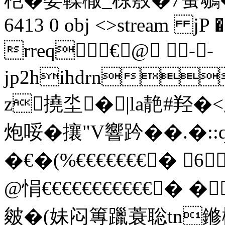
6413 0 obj <>stream jP �
rreq€@ --
jp2hihdrn
z撓坔�|la靘#羟�
炮哸�攘"V響趻��.�::
�€�(%€€€€€€€� 6
@悁€€€€€€€€€€€� �
皴�(妹闷 篿躐蓑聡tn鎀