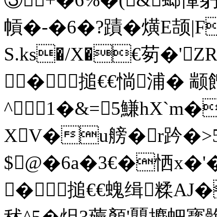
幊�-�6�?蹟�熿E颉|
S.ks�/X�€茐�'Z
�搥€€惝浦� 颛
^1�&=5鰜hX`m�
XV�u艕�r趻�>
$@�6a�3€�恓x�'
�搥€€螝缉糅AJ�
秫^5�炟3薅顏'顨攗蚆