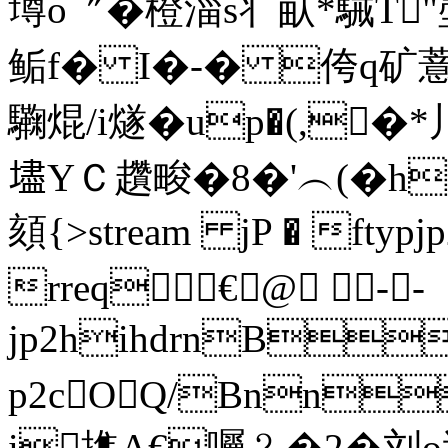
壿o〞�橙淄s丬畒*駴T"
鲘f� I�-� 侉q矿薏汳
驧焜/i燧�up�(,�*
壗 YＣ趲畯�8�'︵(�h
頦{
>stream jP � ftypjp2
rreq€@ --
jp2hihdrnB
p2cOQ/Bnn
i撨A€囑﹖�2�刘