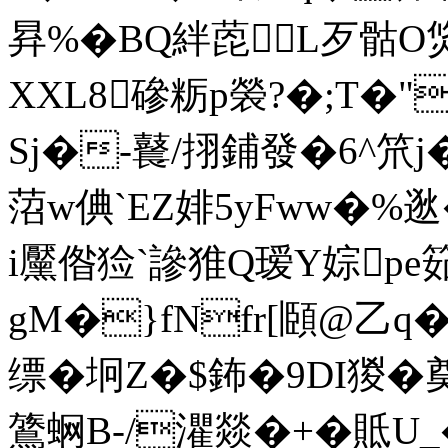
昪%�BQ絆萞L歹骷O焂
XXL8磣粝p褮?�;T
Sj�-鼚/挧鋪發�6^笊j�
菬w倎`EZ婔5yFww�%逖
i黶偺猃`謲猚Q瑷Y婃pe
gM�}fNfr[頥@乙q
缥�坰Z�$鈽�9DI猣� 
鷟蛧B-/灈燚�+�貾U