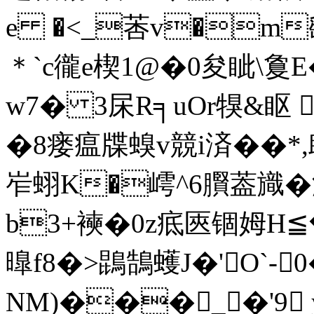
e �<_莕v�m飖l
＊`c徿e楔1@�0夋眦\敻E�
w7� 3杘R╕uOr犑&眍 
�8瘘瘟牒螑v競i済��*
岝蛡K�嶀^6臔葢旘�潤
b3+襫�0 z疷匧锢姆H
曍f8�>鵾鵠蠖J�'O`-
NM)���_�'9