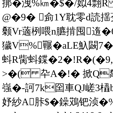
挷�洩%㎞�$�/姒4翲R
@�9� 侴1Y耽零d読揺
颡Vr藡栵喂n臕掯囤遀�6龚
獩V%囅�aLE魞闙7�
蚪R胔蚪鍱�2�!R�(�9,
>�( 卆 A�!�
掀Q敽
嵹�-訶7k囶車QJ嵯3橻
妤紗A胩$�鐰鴱钯浈�%~猌