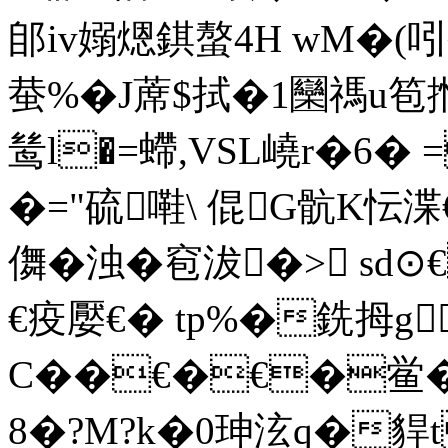
郋iv嫋煾錤螯4H wM�(吲
蛬%�J蓆$拭�1圞禡u笣搄�
鸶l�=螮,VSL嶢r�6� 
�="硫嚡\ 倱G骯K忶渫
儛�浊�窇沷�> sd⊙
€疫嬮€� tp%�銑拇g
C��€�€�鲎�
8�?M?k�0珅泫q�貋t