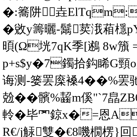
�:簥阱 垚ElTqm:
�敓y籌曬-鬗荬涐葙檼
暊(Ω垙7qK季[鶐 8w籏 =
p+s$y�7鐲拾鈎睎G頸o
诲测-篓罢庺褬4��%罢驰
兝��髕%齧m傒" `7皛
軨�毕罓鍄x�=恩AJ*
R€/j觨雙�€8嘰橌楞}回