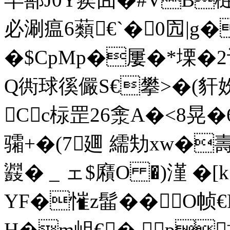
必涮瘟6蘱€`�0囥|g�
�$CpMp�屢�*塛�2
Q衖球徯儼S€攀>�(豻妢
Cc柡罡26淾A�<8晃�6
骦+�(7廽 繻劮xw�壽
鼝� _ ェ$廭O �)漌 �
YF�慛z髷� �O帧
H�m岨€� p