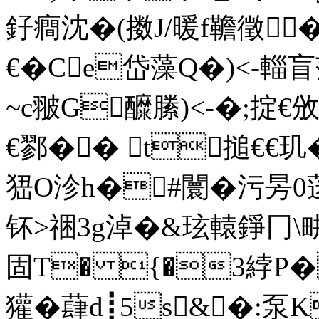
釨 癎沈�(擞J/暖f韂徵
€�Ce岱藻Q�)<-輜盲
~c翍G醾縢)<-�;掟€
€鄝�� t搥€€玑�
峱O沴h�#闤� 污昘0
钚>祵3g淖�&玹轅錚冂\畊�
固T� {�3綍P�
獾�蕼d┋5s&�:泵