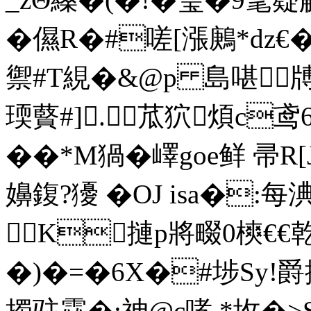
�儑R�#嗟[漲鶊*dz€�
禦#T絸�&@p 島啿╆
瑌藖#].苽狖煩c鸢6
��*M猧�嶧goe鲜 帚
嬶鍑?獶 �OJ isa�:每
K摙p將畷0樉€€乾鸔
�)�=�6X�#埗Sy!爵
擉驻靃�:神@c哮.*坆�>