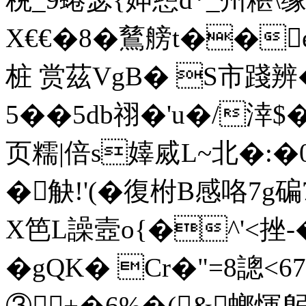
X€€�8�鶿艕t��
桩 赏茲VgB� S市踐辨
5��5db祤�'u�/涬$
页糯|倍s嫴烕L~北�:
�觖!'(�復柎B感咯7g
X笆L譟壼o{�^'<挫
�gQK� Cr�"=8謥<
③+�6%�(&螂惲躬