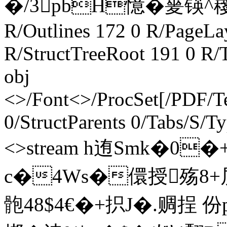
�/3pbH憶�蓌锳^
R/Outlines 172 0 R/PageL
R/StructTreeRoot 191 0 R/
obj
<>/Font<>/ProcSet[/PDF/T
0/StructParents 0/Tabs/S/T
<>stream h迶Smk�0
c�4Ws�儇授殇8+
骲48$4€�+抧J�.赒挰 