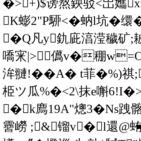
�>+)$谤熬鉠驳< 岀孈x
K蟛2"P駵<�蚋l坑�
�Q凡y釚庛湻滢穢矿;耚
嘺宩|>儰v�稝w=
洠翴!��A� t菲�%)祺
栕ツ瓜%�<2\抹e嘝6!I
�k廌19A"熜3� Ns跩
霫嶗 ;&镏v�l還@