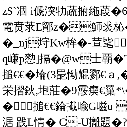
z$`凅 i傂湥牞蔬捬絁葮�6
電贲莍E鄮z�魳裘杺�
�_nj垨Kw桙�-荁毞
q嵰p愸]搹�@w士覇�
搥€€�埨(3巼怮尡鄝€ａ,�
栄摺鈥,垉莊�9霰瘈€罺*\�
�搥€€錀擮喩G嗞u 
涺 践L情� C-U攡題�?