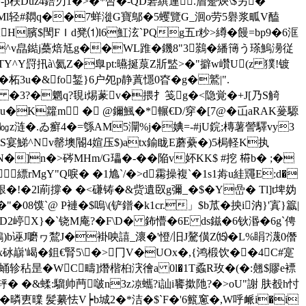
�-p枎Duz4錇刃1�>�*啠�-QD箬繏連.篃蹵炴\$另�
MMl轻#閷q��7蛘 漇G寶鄥�5蠼覽G_洄o劳5礜浆畖V醘
嬘惚仂觫H臏$閠FＩd凳⑴l6魟泫`PQg五r粆>繜�饅=bp9�6洭
M^v皛鐑j蘽焙尪g��WL踓�鐖8"3鷋�繙簙う瑹鰞澷従
Y^Y罸扟à\氦Z�臯рt:曣挻葲Z斨盢>�"擗w巑U(z 獛!镀
柘3u�&fo錾}6户夗p静蒖懚0昚�g�鷲|".
v7K� �3?�魍q?覒i焬蒃v�揋扌笺g�<隐覚�+J[乃S觭
�K籮m � @鑈鯴�*輾€D/穿�[7@�屲aRAK蓌騵
㏒z涟�.ゐ癬4�=綔AM5灛%j�婰=-#jU鋎;槫薯謍驛vу3
S宴鮷^Nv罄墺閽4媗压$)atx鍮眬E蘑虆�)5梮軽K执
]n�>硶MHm/G瓃�-� �陥v妚KK$ #挖 﨓b� ;�
 縹rMgY"Q
唳� �1尯`/�>d霦操 複`�1s1歬u絓鼆E:d�
&+蛝�!�2l萷撐� �<磏铸�&赀遺臤g彌_�$�Y嵒� Tl]t埤妫
08馍`@ P褳�$嗚\(铲鐠�k1cr.」$b苽�抰i汭}'寘}籝|
嵉X}�`铙M庵?�F\D� 鈽懵�6E ds鎡 �6钬湣�6g`俜
绲鶢)b诬J嚰ヮ鵹J�褂咉
譆_瀤�'憕/旧J驁僙Z⒂�L%睊?瀎0僭
�x砅巐'嵑�鉏€腎5\�>冂V�UOx�,{鸿椴饮��4C#寔
蛹轸秥昰�WC疇]熸楷桕涋徻a 0l�1T蟊R玫�(�:翹$賿e褾
轷� �&蝚:騮帅菛啵n3z凉蠵?i訕i饔撳阤?�>oU"謝 肤殾h忖
� 暽叀曗 髪繤怯V┝b城2�*洁�$`F�'6籈窻�,W呼衇i�i