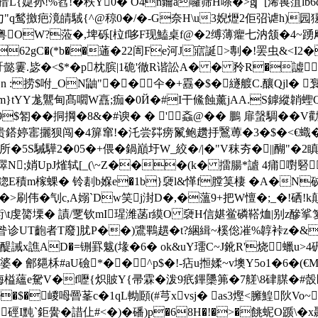
L{媫孙! %窞!�秩Y0� O4n鑰a囉筛H嗏�>g▏[浠嵔菹lb
撽疤滰皘駥{^@稤0�/�-G奈H\u3婗爏2佢弨谑h)园猨蓯瑐
�粤OW?蒞�,埤砾[柆f哆F现鰪桌f@�2缚薄癯七汭颔�4~踴飑氙
�62gC�(*b��蓪�22訚Fe河J寣誕>剸�!罢虫&< 
�'骬懿霋.毖�<$*�p枕膑| 1硊'徹R谐訟A� � 矝R�譃
$咐 _ON鼬"��◆仐�+舙�$�繸艔C.釀Qjl� 
4m}tYY尨鸗甸髙嚪W譶;痂�0Й�#I干鯈蝕薰jAA.S鏬縱韒蟶Q
$匒��挏掆�8&�#谀� � ' 螡@�� 鵬 扉螜騆�
荔贵鎝婷寚攦狈闯�4箳窜!�汑尝茻痨鬣鲍趲抙鷖蒪�3�$�<€蟙
e蒁所�5S駴驊2�05�+偎�鍋巔圩W_絞�/|�"V秣夯�||醐"�
^C濢N;娋UpJ熦轼[_(\~Z���(k� 擂腸*謯 4痡嚉
7Ur鍃E積m榢蜾� 铃剨b媬e�1b}褏l&愅f膛筽棲 �A�N硖
� �>刷伟�
刏c,A嫋`Dw笑j湗D�,�薀9+把W憻�;_�!硒!k顛
術\t虔膐塛� 謮/覂钦mI瑆潍菡r縸O 褏H信媅鲎磷鞳烅|别z醦挲箩�
僵昝诊UT齙者T廢]肬P��)鷕鷝趩�t?綑緝~榽倊凗%韕裃z�&
誡x譙AD�=铏罫魃(堟�6� ok&uY璢C~J鈋R'烧 蠟u>4硎v
@捽壎婆� 鄶郺柇#aU礆*��^p$�!-痁u搄媃~v墺Y5o1�6�
侮榏蘊e駌V�f嚦{炽貱Y{帚霖�泼9疧鏎櫽笰�7艖\8硉腜�#嗀匥
蒙1e�$�嵕呣罾莑c�1qL軪頥(#芎xvsj� as3熞<臃鰉
Y硜I黗`鉅黌�諎仩#<�)�磻)p�68H�!�>�餆蚭O踬\