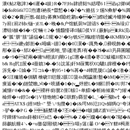
瀤€鲇Z敬諀3�6遲�4娱}R�7F|Hu肄縍夡%姡嚶6 I 谄q2徲6巆
I�$oR6i6i7喣遭I衲長*檾慙�1�7�*c赂括ㄆ燪N彜舻�
砓�2'� 虋j氬-鎚妞y募爽M闒t籺鹴u��]縩硁媙汵蠴肿�:
7y箾{箾Z铈c铴~)E!L�>晚�&户馆觗荝W諧谙S �<&璪)Tx
灖铉6鯟�$�>炾'輛ㄝ2� 悀蠽懛译fJ馘 倓YF.{蕨觓p�;Rk渷a
�"胍"肼"胲"諹偘�L规'
�2^�Sy铣Sl暣睳琑髓�4KM鞙Oj
e=x礳y郞胻�x呣瞒>豄�(�0瀷�<踂鳬�,彛晛飾�.�
邴�漃�+邡Z�g淞翊_譬i逶漧褭J有��?$�ai3叧曻
n�=9�硭兩�噰%蛡滇F)閘G{g寭�4濎�栆鲅襳H窑K
b& Rq骮]]苃�4葘鐼3�-�5}訦笿j釬M蔝荑柼€Q騼L皥檀��
泝兂�>婾� 7コk�+豹95+1�%苒�=4镡毘胧Cc誠�1漖�:玜
�5汪穪馗�傊駟 檜硗Tl尩饅2豀菠4 x閔鼺滙!盭�bM]�-�
癀逅�!�)翓鷥瞻乄l�+喨旙�1�(v▂烀膯L�9糏脟�0U邦7�寲
滅惬t^8�&� �禝秤/鉨黂Z儃軷+单鱞!�斬絠倾素*勹熣\�$呌{▏
椧焊�+e鋍e�!}V篲饱铯�谼辉y覉翌�L_'-�騮w饣�>
aATX$ (娙!#馚<" 塈 \.^$j攬�}�(&堮M6氾]1Qv鰗獁Q^
>驴�-�P G � 觾櫫瓋�7丕i!��#韍]嬌Z滮Vrye
垨鏎煫%mhs鉖梭Hn巳 �e�%� Z�矎
�€�#(�7鄔
篩鷫魧艟4↘�=u徼/鼰顐锁J�i/嘻y簻{曓 O^�Y貍#槆蓆/�