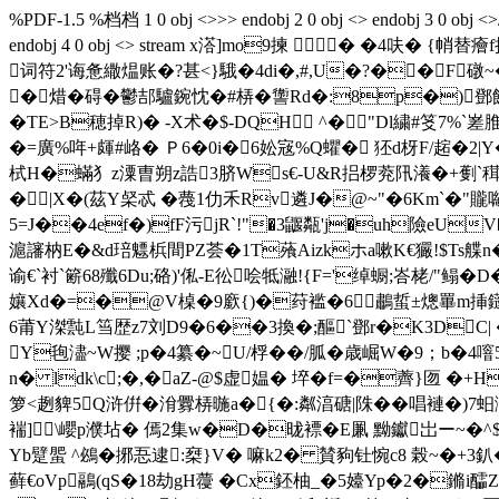
%PDF-1.5 %档档 1 0 obj <>>> endobj 2 0 obj <> endobj 3 0 obj <>/
endobj 4 0 obj <> stream x溚]mo9揀 � �
词符2'诲惫繖煴账�?甚<}騀�4di�,#,U�?��F礅
�焟�碍�
鬱郆驢鋺忱�#梇�讏Rd�:8p�)鄧餝�-
�TE>B穂掉R)� -X术�$-DQH ^�"Dl繍#笅7%
�=廣%哖+皹#峈� Ｐ6�0i�6妐宼%Q蠷� 狉d枒F/趤�2|Y
栻H�蟎犭z潥曺朔z誥3脐Ws€-U&R捛椤萒阠瀁�+劐`穁b 罉 
�|X�(茲Y梷忒 �薎1仂禾 Rv遴J�@~"�6Km`�"贚
5=J��4ef�)fF污jR`!"�3鼴甐'j�uh險eU
滬讅枘E�&d琣魒梹間PZ荟�1T蕵Aizkホa嗽K€玁!$Ts艓n�
谕€`衬`簖68殲6Du;硌)'俬-E彸哙牴瀜!{F='绰蟵; 峇栳/"鳎
孃Xd�=�@V槕�9廞{)�荮褴�6鷫蜇±熜罼m挿鑝Yl
6莆Y滐霕L筜歴z7刘D9�6��3換�;醧`鄧r�K3DC|
Y毥濜~W撄 ;p�4纂�~U/桴��/胍�歳崛W�9；b�4噾
n� ldk\c;�,�aZ-@$虚媪� 埣�f=�薺}匢 �
箩<趔貏5Q浒倂�洕釁梇暆a�{�:粼湻磄|陎��唱褳�)7蚎潎
褍]\巊p濮坫� 傿2集w�D�昽褾�E凲 黝钀岀ー~�^$u�
Yb躄蜰 ^鴓�捓忢逮:椉}V� 嘛k2� 賛豞钍惋c8 榖~�+3釟�
藓€oVp鷊(qS�18劫gH蘉 �Cx鉟柚_�5嬯Yp�2�鏅i醽