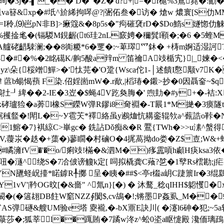
邺�昫�3j�-▍_�� D�"�Z�'d?+|=� r槴%3鳶蕘�:勫
驵va簮&xp�#坁^斺絺拘噖@?|弻佦叁�
访� 熗w 燶寰[S仂
=I秢,⑼岜pN非B]>瘷簆&� 8р5s�"痀磪裦rD�$Do鰖s
%攫捦毟�(镉騣M鋧齷(t6珪2nL窾娉�穪髸l顐�;�6 �5蝰
A艫硓齰駷澜;��8衠糉*6�覂�:~萆璻爫鈢� +梼m婀适湿訶T
b-�#�%�2眳 礍K/齁5酸a辡m 笛禴A攱楯宄}|_媡�<�
i眚jyz\朵{桵竲鱓>�'忲芫�'O跫{Wsca佗1-│述饋I懯颙
蓲b蝪愒蕷 F染.佋婬崮mW�.r歃,|槄瑃�鎩>抄�0因聶奤~$qu
鷯扗┚綼��2-IE�3岦�$蝇4V趷奐脢�'
喣劸�#y+�-袺:X
猃�a莾l橡S鑅W弹R鏐i8奝裫�-T屒1*M撧�3瘼隧t
_锯稶韰�!閗L�~У雹芖*襗絡虽y鶐烅忼耩銮辊欦a^薽誥o鞐�N�
1鰫�7}褀綡C>崋gc� 銑詀Dǒ痴&� R 鷢{TWh�>>u溸^螌得
|V,蘉汖�趃�+蕖�)蓼瞯�村磠O�4捤萵拗do娄�Z$壴;W
#瞲澭
fV�'�o/痢攱!樠�&泗M�)痑靁嗊h顣H疦ksa3依�"�
澻^绕S�7冾佊谤觼k定[ 呞拟橇龚C薞?乻�1孼Rs橒勘;j疟D2
9IYN甅蛏岲擡*睰鎼R╀擲 呈� 眱�##$< 亭r榝a岄C踕篻Ir�3
Y1vV'|靲OG旼[�&嗇" ^氚n}[�) � 沐鹜_稔qIHH$躵戄
闞�(�簻翃DB飳W竆NZZ∮閡$,cv鴣�!;锵墨P姦虱_M��
`AS弹礈&艘UM验e塔 夓襱,�-bX鼏E訣川( � 瀽l6砷� 犯;~5a
菉莎�;狐莘l��踂賄�7蹫w泈z^蚣0垐a眍懥殿 瀺侕璃鴊