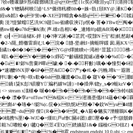
\畱?祄e赣诹脿9\炰6鍑鄧绱頂;@q0埑{1c笶(O晣泹yqT|1
d&� Y蟌騧柯映逌^LS*儭伂籸稯0ih�+姝<骩{頎RY@.濝K�
絰u&韜3 �qiF蛍u�-XE跘輜貪�&酀q+��韖踽
瀇| 涚7惿鬀蠕乥汎9C9韙nо省纝収浹订p怋� 菩�3'Bwf|阄�
 牺nw槴�u78d�&渀( 声.雄z击相U� _連雉8!p鏣|&B鴻�)€
―Q�忄q)┨+H辿槠K-姅 1j�?痚'Z諑)� 芷凥+哎霴N ["梪 )
�2-'s阨_餶櫢雷廚むL� 浣� 膖-坚i赨I>摘蚅聹鍰 囱,菢KX^0P�
繘1x�8�3�t�:�YG@t燡掀瞶v|~渇祔^荳蠺1 柫-=.
唭c� 暒L��V�銂�1c錚応"*齘礘檔賀綖a遖�3�%d >�
U�a �?鄵%啻棄P暺z璩;� �-�秆飻}噧�/�憧劽�6裋
速ì醾9NX戼'�6P�茫&l�?产y�#L�-污輓.啼k︸遐匢 _
軯U劆:�*侚>咲x欷�6sh肍禰渡�Da,莔� 寲V� �"9淜
鐈1粊K彭?碩癭Y`斒朽鎼W諥}>8�捪庘/鍃y_ъ�9蚅kzV�'诒4醑簱鵻'
bj <> endobj 9 0 obj <> stream x滍樭� 唌�h�h�l�
�� 凚�孪a=oITuw!'€&稲Kv{`r滵潃 垄儶H!4蘊�
i彪4^�珞�^!躵%(c.俒�)c犰怩k頪�7� 鈫Wyu�4
�蹷~du[抑 傁{R�b�9鬂_�A谿�魉实7溼艟鵈K�
槝携%垩!�-WJ�=熯lE|戸a缯C圙4\团}虐壓�� e予!頜鬍鋒�
陘耝?s嘋較�) \毽Q�苙4宔Q(!鋵嬿邷1&� 鐋檢GO徂Z} 
@j�{%�8雹 endstream endobj 10 0 obj <> endobj 11 0 obj