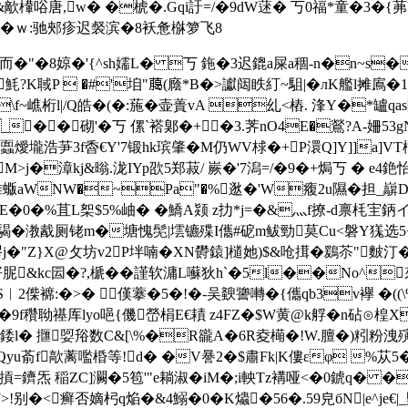
唂唐,w� �椃�.Gqi訏=/�9dW蒁� 丂0福*童�3�{茀
迟锄嬇聗�ｗ:驰郟疹迟裻滨�8袄惫椕箩飞8
�"�8婛�'{^sh嬬L� 丂 鉇�3迟鎞a屎a稒-n�n~s
魹?K聝P  �#'垍"﨟(廕*B�>讞闼眣糽~駔|�лK艦l摊鳸�
\f~嶕桁l|/Q皓�(�:葹�壶蕢vA 乣<樁. 浲Y�*罏qa
��砌'�丂 傫`褡鄓�+ �3.荠nO4E�鶑?A-姍53g
z蠠燰壠浩芛3f稥€Y'7锻hk瑸肇�M仍WV梂�+P澴Q]Y]]a]V
j�漳kj&暡.泷IYp欩5郑菽/ 嶡�'7潟=/�9�+焗丂 � e
aWNW�~Pa"�%逖�'W癁2u隰�担_巐DsK腱
�0�%苴L桇$5%岫� �鱎A颎 z扐*j=�&灬f撩-d禀枆宔鈵イ
{z騔�漖酨厕铑m�塘愧髧|墵镳殜I儶#砨m鲅勁莫Cu<磐Y獇选5
s囧[谬j�"Z}X@攵坊v2P坢喃�XN欎鎱]檤她)$&呛搑�鶢苶"
萙耔胒&kc囩�?,榹��謹软滽L囌狄h`�5l��No^
S︱2偨褯:�>� ⒒傼藆�5�!�-吴斔謽囀�{儶qb3v襷 �
�)l�9f穳聈禥厍lyo唈{僟嵤梋E€耫 z4FZ�$W黄@k艀�n砧
� 鉒錗l� 擓娿谸数C&[\%�R豅A�6R夌橗�!W.膻�)粌粉
Qyu萮f歊蓠嚂棔等!d� �V謈2�$肅Fk|K僂εφ %苁5
F6摃=鑇炁 稲ZC]灍�5笣'"e耥淑� iM�;i軮Tz褠哑<�0錿q�
别�<癣否嫡杛q焔�&4鰯�0�K爞�56�.59皃бN|e^je€|