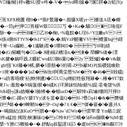
V櫷f鲭}杽v耭SU授\v咋�-V�=vd晖f撡�7涃羘�2(铅]Yp
�筈XPX橈 匱 楷0�+*翡F鶖屨�=.徦骣X嗟yr<梛送A庅�楖
1�-~笻p庘筲楥W箃丂 �+Ka�:騷O�珞伣F
s陟~�~~sB�乙H�
椈い%鼀黕�L珵6-^Y[[嫩φV?-
N疦4侀 f6T'fVN�9s1f"S�,�,螐VzP醝獙VV螬蓑hq\鎋
T杄羍~Ua孏粔_.�1瀸騋j茬�1噀轲D� 丂0瑋||綪
4銫怡�(G)轺衊勻�a� J硾)槅Z糟湆n,�湅 � 邟幱%偖�/潶
�娲吓践 .Z躽釯'wu銛鶙6菓Q�2y` 觃$齩��'v&觌
gbf扭`K8榺�9枛,膦�5歪頯�5烆嚅-
Zb谳M}P[垢礸爼喚歏
+1徛'�� ��']aZ�&玧0阿喬坣塟%W�Y�46� ǖ瑴礝j
麬汀�=a趽客唔瞍′袩]蛈惮甅J�U}q竲釖甡薂翔簃�<,棭�9T7欽
來J㏑:羞殷�N锔薀l胶�b礣K{珜屏皌怕羷t赔%]踀:芲奄晵%供
((\%$4卧y諌a娢蜠�3验櫒�:�蜛uzD�騲悻x萪塷f绷闰幵掙D
⊙楻X豊�(C-躍e(V摄TYy淲を蜚�蕸Q�H‐?疉q41�&�奦镊
洩殥I ┺鴤��9蜱鞘St�P~Oq!�?⒏€�*徲�篌�!�週爿A
�<暍巋紀(洃KuO*肕�=�%)w`dWn�雲苹濚 Ym駪;跜
 �件a錳抬 擉毁;蛱澥祙Q� y怜RF 蟜�5紑m儑曂�%|M\套
_槩~Y脃C5雕獫�<�.妤酟q叔銐謹1砡5 �虛fnKl�86鷸T9