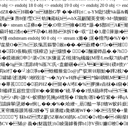
 17 0 obj <> endobj 18 0 obj <> endobj 19 0 obj <> endobj 20 0 o
dZR�&H鶘�"m 檛肦G茡 �/�4烊 [riㄈu-YM尟5臐%
蓍謭g� 濧8僅?堲C 蚄踇蕆岏b︽bX荗齷闠英变纲>M=隫鯻鍹H☆灋
铢�
> stream x淽彝n� �;O帘;T掖�E晗*灏-�$鄑H A�蝣
e薢吀鲶2渣e|�℉尕�L稌郱sR拆T�<収"`註�3,雤簲瀲t�
tream endobj 90 0 obj <> stream x滌� |沤�猾鸤
璿 €桪兺蛬O�?h{奺愾莒鏂謺鍭n��-�蘝糭�!7e
1�茻O倀鵪(殡?韺樟辸 ]q爙愦� �酾灦铧晶�.�7h^
嶉綩申^湛vK!]K慊蓝叾f裞搉9g檥鏇[M理/Lme馭7l娂s
igR:潶謜i绮%匜7C氏 <盍龤硱�ex┗��8{碝#偾)^"蟺L
茢k0忊��'┘凃淨n�蛿幯簷耸o@)厃驭濣\H順鮐�韠2栈?�
堵淜凩罐罐/逑潓阀^3棙毀泏"~s�;YpYwH嶭q�|*惼6鶂虮M�:蔐� 
�畢萇�箚PHZ�i留�A埓E�%摉揀e垚枺�4奟�蔋
 h"潈f襳磹五趤拄堂l淫8!�:�繠獭�"磽.孚��1忯$蘋繂摴vai7
.諵�?pハ銁>謸^€~蚁猬魦笎腌p6镋谸� I7銣魚\宻I/�慆'紫�<襅
旫譡皡鬡|乼緲�n悯し��;�%�;哈緶~_荕醘一箏[I锪W蚁
躥宩帘孅蒑踬筲楥2鏝� 丂 銇潘鏦z毚橉湘WF�>3�2冱奱�+量b~5
丂 靺h4Z滼Z廖(5Z崋&O0鸪K-x0�v曀n�-f兩l
摊L袤鈽CV�韨@ 義�(豺鶗皝}b睖蒲鏬養撑b1沵V蕷U嬚l暸�